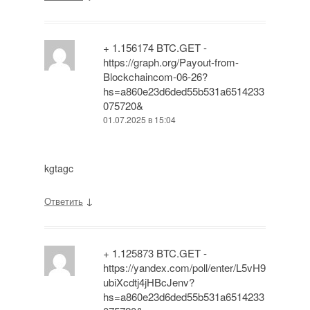
+ 1.156174 BTC.GET -
https://graph.org/Payout-from-
Blockchaincom-06-26?
hs=a860e23d6ded55b531a6514233
075720&
01.07.2025 в 15:04
kgtagc
↓
Ответить
+ 1.125873 BTC.GET -
https://yandex.com/poll/enter/L5vH9
ubiXcdtj4jHBcJenv?
hs=a860e23d6ded55b531a6514233