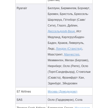
Ryanair
Биллунн, Бирмингем, Борнмут,
Бремен, Бристоль, Брюссель-
Шарлеруа, Гётеборг (Саве/
Сити), Глазго, Дублин,
Дюссельдорф-Веце
, Ист
Мидланд, Карлсруэ/Баден-
Баден, Краков, Ливерпуль,
Лидс,
Лондон (Станстед)
,
Маастрихт,
Манчестер
,
Мемминген, Милан (Бергамо),
Нюрнберг, Осло (Ригге), Осло
(Торп/Сандефьорд), Стокгольм
(Скавста), Франкфурт-Хан,
Эдинбург, Эйндховен
S7 Airlines
Москва (Домодедово)
SAS
Осло (Гардермуэн), Сола
Thomas Cook Airlines
Бирмингем, Глазго,
Манчестер