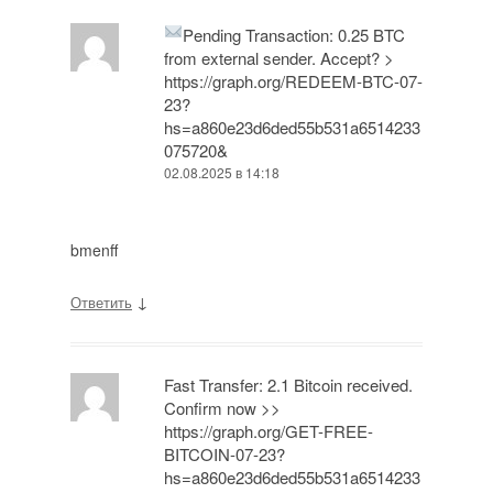
Pending Transaction: 0.25 BTC
from external sender. Accept? >
https://graph.org/REDEEM-BTC-07-
23?
hs=a860e23d6ded55b531a6514233
075720&
02.08.2025 в 14:18
bmenff
↓
Ответить
Fast Transfer: 2.1 Bitcoin received.
Confirm now >>
https://graph.org/GET-FREE-
BITCOIN-07-23?
hs=a860e23d6ded55b531a6514233