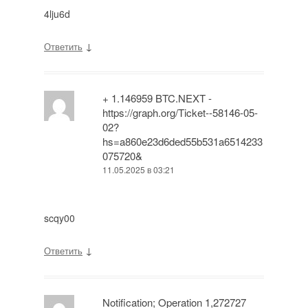
4lju6d
↓
Ответить
+ 1.146959 BTC.NEXT -
https://graph.org/Ticket--58146-05-
02?
hs=a860e23d6ded55b531a6514233
075720&
11.05.2025 в 03:21
scqy00
↓
Ответить
Notification; Operation 1,272727