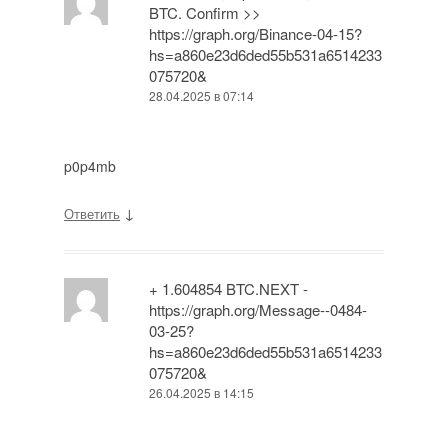
BTC. Confirm >>
https://graph.org/Binance-04-15?
hs=a860e23d6ded55b531a6514233
075720&
28.04.2025 в 07:14
p0p4mb
↓
Ответить
+ 1.604854 BTC.NEXT -
https://graph.org/Message--0484-
03-25?
hs=a860e23d6ded55b531a6514233
075720&
26.04.2025 в 14:15