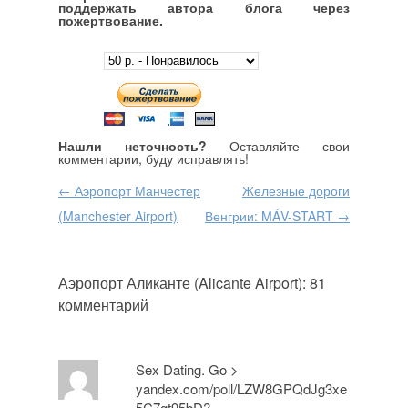
поддержать автора блога через
пожертвование.
Нашли неточность?
Оставляйте свои
комментарии, буду исправлять!
Навигация по записям
←
Аэропорт Манчестер
Железные дороги
(Manchester Airport)
Венгрии: MÁV-START
→
Аэропорт Аликанте (Alicante Airport)
: 81
комментарий
Sex Dating. Go >
yandex.com/poll/LZW8GPQdJg3xe
5C7gt95bD?