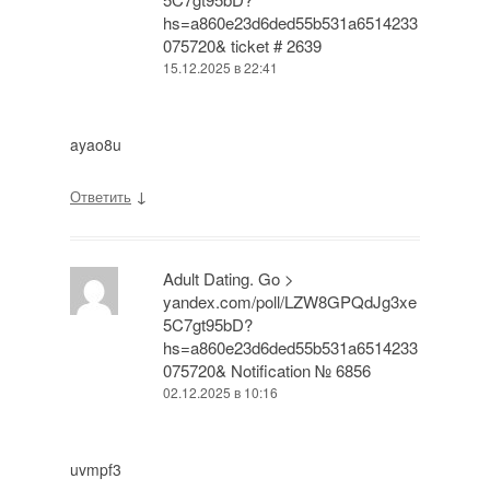
hs=a860e23d6ded55b531a6514233
075720& ticket # 2639
15.12.2025 в 22:41
ayao8u
↓
Ответить
Adult Dating. Go >
yandex.com/poll/LZW8GPQdJg3xe
5C7gt95bD?
hs=a860e23d6ded55b531a6514233
075720& Notification № 6856
02.12.2025 в 10:16
uvmpf3