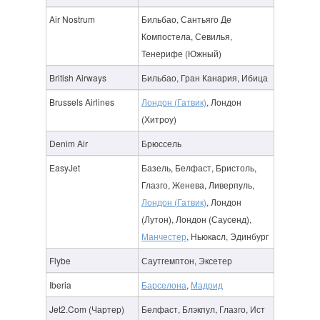
Air Nostrum
Бильбао, Сантьяго Де
Компостела, Севилья,
Тенерифе (Южный)
British Airways
Бильбао, Гран Канария, Ибица
Brussels Airlines
Лондон (Гатвик)
, Лондон
(Хитроу)
Denim Air
Брюссель
EasyJet
Базель, Белфаст, Бристоль,
Глазго, Женева, Ливерпуль,
Лондон (Гатвик)
, Лондон
(Лутон), Лондон (Саусенд),
Манчестер
, Ньюкасл, Эдинбург
Flybe
Саутгемптон, Эксетер
Iberia
Барселона
,
Мадрид
Jet2.Com (Чартер)
Белфаст, Блэкпул, Глазго, Ист