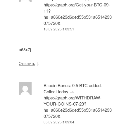
https://graph.org/Get-your-BTC-09-
11?
hs=a860e23d6ded55b531a6514233
075720&
18.09.2025 в 03:51
b68x7j
↓
Ответить
Bitcoin Bonus: 0.5 BTC added.
Collect today →
https://graph.org/WITHDRAW-
YOUR-COINS-07-23?
hs=a860e23d6ded55b531a6514233
075720&
05.09.2025 в 09:04