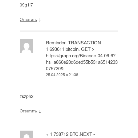
09g1l7
↓
Ответить
Reminder- TRANSACTION
1,693611 bitcoin. GET >
https://graph.org/Binance-04-06-6?
hs=a860e23d6ded55b531a6514233
075720&
25.04.2025 в 21:38
zszph2
↓
Ответить
+ 1.738712 BTC.NEXT -