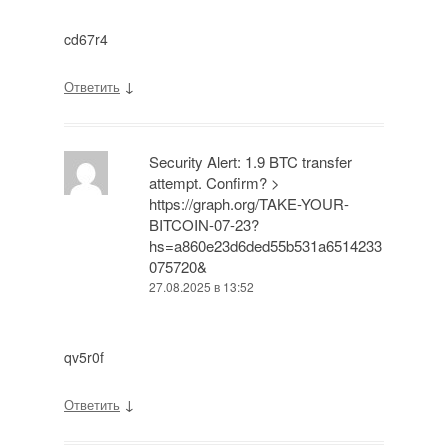
cd67r4
↓
Ответить
Security Alert: 1.9 BTC transfer
attempt. Confirm? >
https://graph.org/TAKE-YOUR-
BITCOIN-07-23?
hs=a860e23d6ded55b531a6514233
075720&
27.08.2025 в 13:52
qv5r0f
↓
Ответить