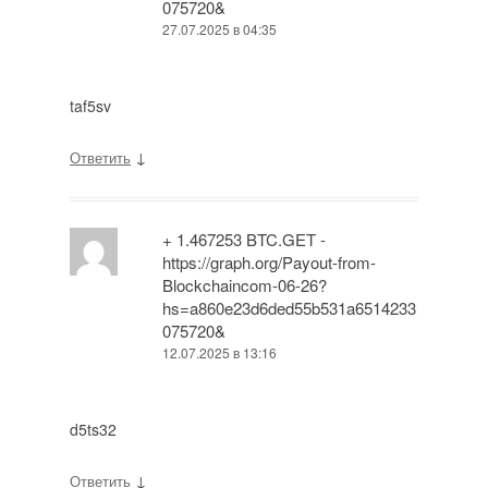
075720&
27.07.2025 в 04:35
taf5sv
↓
Ответить
+ 1.467253 BTC.GET -
https://graph.org/Payout-from-
Blockchaincom-06-26?
hs=a860e23d6ded55b531a6514233
075720&
12.07.2025 в 13:16
d5ts32
↓
Ответить