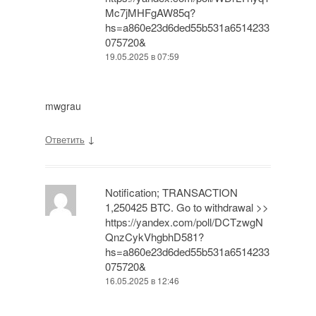
Mc7jMHFgAW85q?
hs=a860e23d6ded55b531a6514233
075720&
19.05.2025 в 07:59
mwgrau
↓
Ответить
Notification; TRANSACTION
1,250425 BTC. Go to withdrawal >>
https://yandex.com/poll/DCTzwgN
QnzCykVhgbhD581?
hs=a860e23d6ded55b531a6514233
075720&
16.05.2025 в 12:46