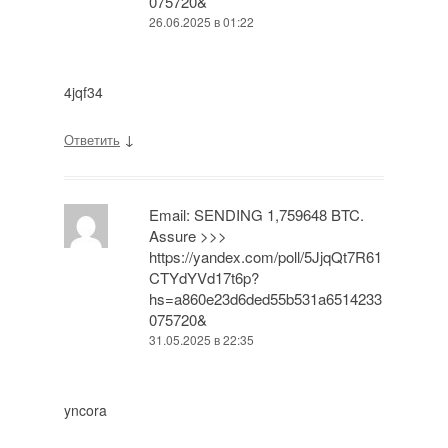
075720&
26.06.2025 в 01:22
4jqf34
↓
Ответить
Email: SENDING 1,759648 BTC.
Assure >>>
https://yandex.com/poll/5JjqQt7R61
CTYdYVd17t6p?
hs=a860e23d6ded55b531a6514233
075720&
31.05.2025 в 22:35
yncora