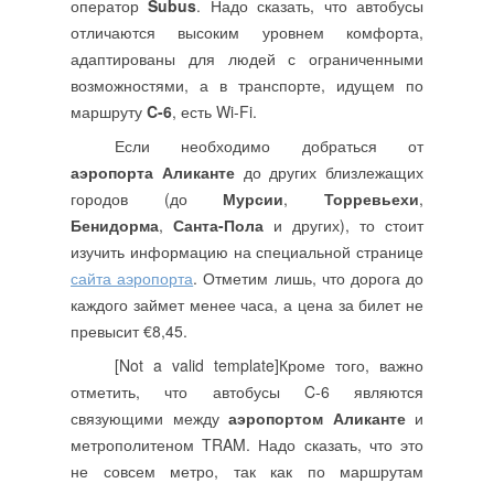
оператор
Subus
. Надо сказать, что автобусы
отличаются высоким уровнем комфорта,
адаптированы для людей с ограниченными
возможностями, а в транспорте, идущем по
маршруту
C-6
, есть Wi-Fi.
Если необходимо добраться от
аэропорта Аликанте
до других близлежащих
городов (до
Мурсии
,
Торревьехи
,
Бенидорма
,
Санта-Пола
и других), то стоит
изучить информацию на специальной странице
сайта аэропорта
. Отметим лишь, что дорога до
каждого займет менее часа, а цена за билет не
превысит €8,45.
[Not a valid template]Кроме того, важно
отметить, что автобусы C-6 являются
связующими между
аэропортом Аликанте
и
метрополитеном TRAM. Надо сказать, что это
не совсем метро, так как по маршрутам