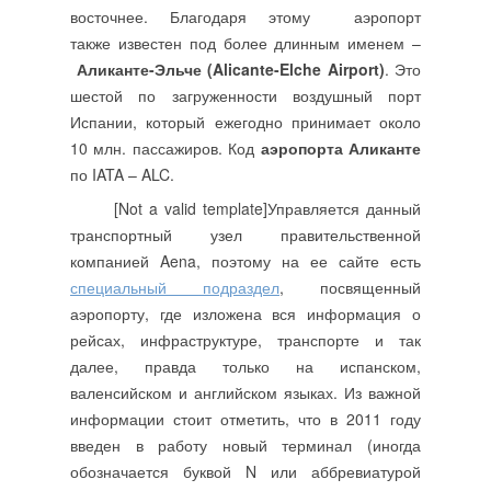
восточнее. Благодаря этому аэропорт
также
известен
под более длинным именем –
Аликанте-Эльче (Alicante-Elche Airport)
.
Это
шестой по загруженности воздушный порт
Испании, который ежегодно принимает около
10 млн. пассажиров. Код
аэропорта Аликанте
по IATA – ALC.
[Not a valid template]Управляется данный
транспортный узел правительственной
компанией Aena, поэтому на ее сайте есть
специальный подраздел
, посвященный
аэропорту, где изложена вся информация о
рейсах, инфраструктуре, транспорте и так
далее, правда только на испанском,
валенсийском и английском языках. Из важной
информации стоит отметить, что в 2011 году
введен в работу новый терминал (иногда
обозначается буквой N или аббревиатурой