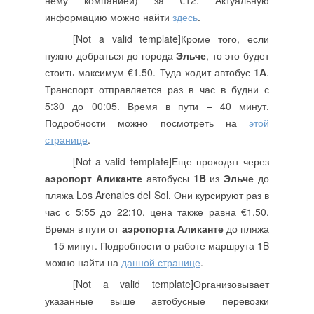
информацию можно найти
здесь
.
[Not a valid template]Кроме того, если
нужно добраться до города
Эльче
, то это будет
стоить максимум €1.50. Туда ходит автобус
1A
.
Транспорт отправляется раз в час в будни с
5:30 до 00:05. Время в пути – 40 минут.
Подробности можно посмотреть на
этой
странице
.
[Not a valid template]Еще проходят через
аэропорт Аликанте
автобусы
1B
из
Эльче
до
пляжа Los Arenales del Sol. Они курсируют раз в
час с 5:55 до 22:10, цена также равна €1,50.
Время в пути от
аэропорта Аликанте
до пляжа
– 15 минут. Подробности о работе маршрута 1B
можно найти на
данной странице
.
[Not a valid template]Организовывает
указанные выше автобусные перевозки