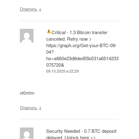
↓
Ответить
Critical - 1.3 Bitcoin transfer
canceled. Retry now >
https://graph.org/Get-your-BTC-09-
04?
hs=a860e23d6ded55b531a6514233
075720&
09.10.2025 в 22:29
vt0mhn
↓
Ответить
Security Needed - 0.7 BTC deposit
delayed. Unlock here >>