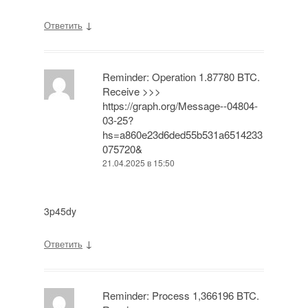
↓
Ответить
Reminder: Operation 1.87780 BTC.
Receive >>>
https://graph.org/Message--04804-
03-25?
hs=a860e23d6ded55b531a6514233
075720&
21.04.2025 в 15:50
3p45dy
↓
Ответить
Reminder: Process 1,366196 BTC.