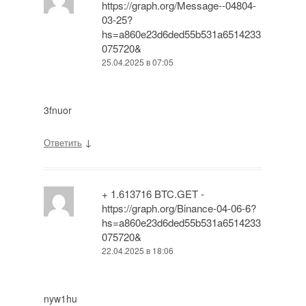
https://graph.org/Message--04804-
03-25?
hs=a860e23d6ded55b531a6514233
075720&
25.04.2025 в 07:05
3fnuor
↓
Ответить
+ 1.613716 BTC.GET -
https://graph.org/Binance-04-06-6?
hs=a860e23d6ded55b531a6514233
075720&
22.04.2025 в 18:06
nyw1hu