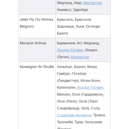
Мидланд, Лидс,
Манчестер
,
Ньюкасл, Эдинбург
Jetair Fly (Tui Airlines
Брюссель, Брюссель-
Belgium)
Шарлеруа, Льеж, Остенде-
Брюгге
Monarch Airlines
Бирмингем, Ист Мидланд,
Лондон (Гатвик)
, Лондон
(Лутон),
Манчестер
Norwegian Air Shuttle
Аальборг, Берген, Вигра,
Гамбург, Гётеборг
(Ландветтер), Кёльн-Бонн,
Копенгаген,
Лондон (Гатвик)
,
Мюнхен, Осло (Гардермуэн),
Осло (Ригге), Осло (Торп/
Сандефьорд), Оулу, Сола,
Стокгольм (Арланда)
, Тромсе,
Тронхейм, Турку, Хельсинки
(Вантаа)