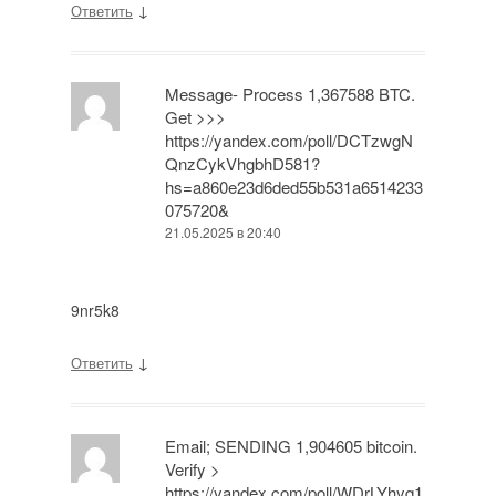
↓
Ответить
Message- Process 1,367588 BTC.
Get >>>
https://yandex.com/poll/DCTzwgN
QnzCykVhgbhD581?
hs=a860e23d6ded55b531a6514233
075720&
21.05.2025 в 20:40
9nr5k8
↓
Ответить
Email; SENDING 1,904605 bitcoin.
Verify >
https://yandex.com/poll/WDrLYhyq1