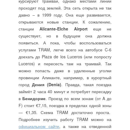
курсируют трамваи, однако местами линии
проходят под землей. Эта сеть открыта не так
давно – в 1999 году. Она еще развивается,
открываются новые станции. К сожалению,
станции
Alicante-Elche Airport
еще не
существует, но в будущем она должна
появиться. А пока, чтобы воспользоваться
услугами TRAM, легче всего на автобусе C-6
доехать до Plaza de los Luceros (или попросту
Luceros) и пересесть там на трамвай. Так
можно попасть даже в удаленные уголки
провинции Аликанте, например, в курортный
город
Дения (Denia)
. Правда, такая поездка
займёт 2 часа 40 минут и потребует пересадку
в
Бенидорме
. Проезд по всем зонам (от A до
F) стоит €7,15, поездка в пределах одной зоны
— €1,35. Схема TRAM достаточно проста.
Подробнее изучить работу TRAM можно на
официальном сайте
, а также на отведенной